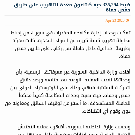
ضبط 335,294 حبة كبتاغون معدة للتهريب على طريق
حمص حماة
Apr 23 2026
تمكنت وحدات إدارة مكافحة المخدرات في سوريا، من إحباط
محاولة تهريب كمية كبيرة من المواد المخدرة، كانت مخبأة
بطريقة احترافية داخل حافلة نقل ركاب، على طريق حمص
حماة.
أفادت وزارة الداخلية السورية عبر معرفاتها الرسمية، بأن
وحداتها نفذت العملية النوعية بعد متابعة ورصد دقيق
لتحركات المشتبه فيهم، وذلك على الأوتوستراد الدولي بين
حمص وحماة، حيث نصبت وحدات المكافحة كميناً محكماً
للحافلة المستهدفة، ما أسفر عن توقيف السائق ومعاونه من
دون وقوع أي اشتباكات.
وبحسب وزارة الداخلية السورية، أظهرت عملية التفتيش
الدقيق للحافلة وجود إطارات موضوعة داخل مخزنها، جرى