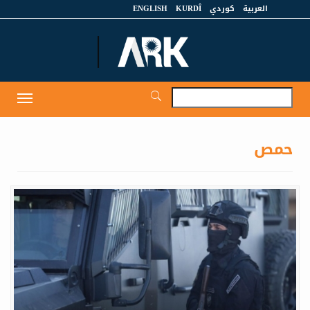
العربية
كوردي
KURDÎ
ENGLISH
et
Toggle
igation
حمص