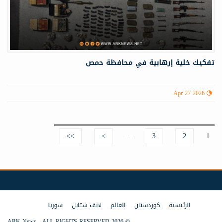
تفكيك خلية إرهابية في محافظة حمص
Apr 27 2026
>>
>
…
3
2
Pages
1
الرئيسية
كوردستان
العالم
لايف ستايل
سوريا
© 2026 ARK News - ALL RIGHTS RESERVED