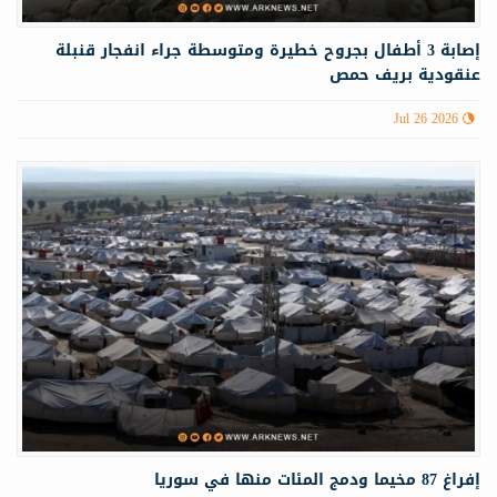
إصابة 3 أطفال بجروح خطيرة ومتوسطة جراء انفجار قنبلة
عنقودية بريف حمص
Jul 26 2026
إفراغ 87 مخيما ودمج المئات منها في سوريا