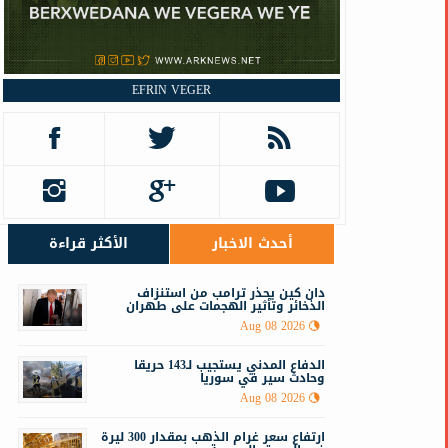
EFRIN VEGER
أحدث الاخبار
الأكثر قراءة
دان كين يحذر ترامب من استنزاف
الذخائر وتأثير الهجمات على طهران
Aug 08 2026
الدفاع المدني يستجيب لـ143 حريقا
وحادث سير في سوريا
Aug 08 2026
ارتفاع سعر غرام الذهب بمقدار 300 ليرة