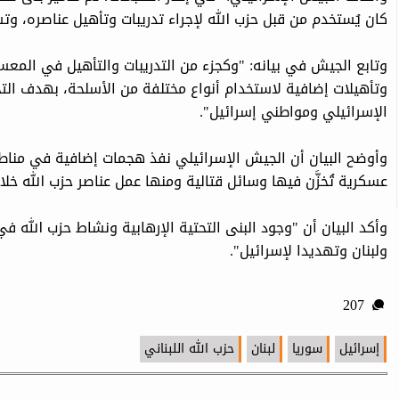
كان يُستخدم من قبل حزب الله لإجراء تدريبات وتأهيل عناصره، وت
وتابع الجيش في بيانه: "وكجزء من التدريبات والتأهيل في المعسك
وتأهيلات إضافية لاستخدام أنواع مختلفة من الأسلحة، بهدف ال
الإسرائيلي ومواطني إسرائيل".
وأوضح البيان أن الجيش الإسرائيلي نفذ هجمات إضافية في منا
عسكرية تُخزَّن فيها وسائل قتالية ومنها عمل عناصر حزب الله خلال
وأكد البيان أن "وجود البنى التحتية الإرهابية ونشاط حزب الله 
ولبنان وتهديدا لإسرائيل".
207
إسرائيل
سوريا
لبنان
حزب الله اللبناني