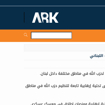
ARKNews.net
للبناني
لحزب الله في مناطق مختلفة داخل لبنان.
 تحتية إرهابية تابعة لتنظيم حزب الله في مناطق
حتية إرهابية ومنصات إطلاق في معسكر عسكري