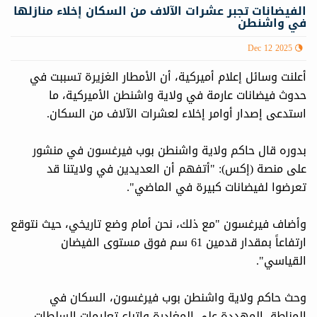
الفيضانات تجبر عشرات الآلاف من السكان إخلاء منازلها
في واشنطن
Dec 12 2025
أعلنت وسائل إعلام أميركية، أن الأمطار الغزيرة تسببت في
حدوث فيضانات عارمة في ولاية واشنطن الأميركية، ما
استدعى إصدار أوامر إخلاء لعشرات الآلاف من السكان.
بدوره قال حاكم ولاية واشنطن بوب فيرغسون في منشور
على منصة (إكس): "أتفهم أن العديدين في ولايتنا قد
تعرضوا لفيضانات كبيرة في الماضي".
وأضاف فيرغسون "مع ذلك، نحن أمام وضع تاريخي، حيث نتوقع
ارتفاعاً بمقدار قدمين 61 سم فوق مستوى الفيضان
القياسي".
وحث حاكم ولاية واشنطن بوب فيرغسون، السكان في
المناطق المهددة على المغادرة واتباع تعليمات السلطات