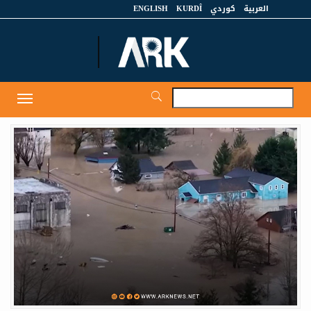
العربية
كوردي
KURDÎ
ENGLISH
et
Toggle
igation