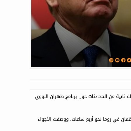
ولايات المتحدة وإيران أمس السبت 19 نيسان 2025، جولة ثانية من المحادثات حول برنامج طهران النووي
ُمان في روما نحو أربع ساعات، ووصفت الأجواء