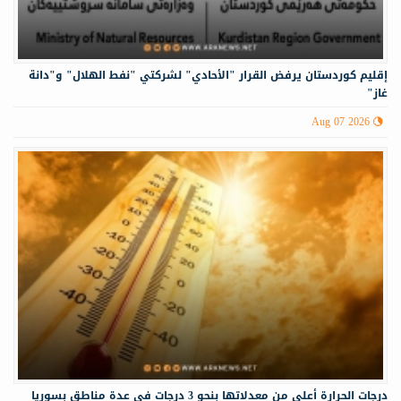
إقليم كوردستان يرفض القرار "الأحادي" لشركتي "نفط الهلال" و"دانة
غاز"
Aug 07 2026
درجات الحرارة أعلى من معدلاتها بنحو 3 درجات في عدة مناطق بسوريا