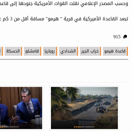
وحسب المصدر الإعلامي نقلت القوات الأمريكية جنودها إلى قا
تبعد القاعدة الأميركية في قرية " هيمو" مسافة أقل من 3 كم عن منطقة مطار قامشلو الدولي من الجهة الغربية
915
قاعدة هيمو
خراب الجير
الشدادي
روباريا
قامشلو
الحسكة
ا