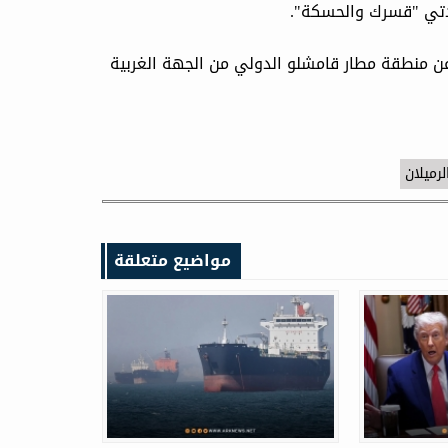
عدتي "قسرك والحسكة".
لرميلان
مواضيع متعلقة