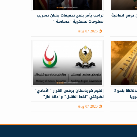
 توقع اتفاقية
ترامب يأمر بفتح تحقيقات بشان تسريب
معلومات عسكرية "حساسة "
Aug 07 2026
درجات الحرارة أعلى من معدلاتها بنحو 3
إقليم كوردستان يرفض القرار "الأحادي"
ريا
لشركتي "نفط الهلال" و"دانة غاز"
Aug 07 2026