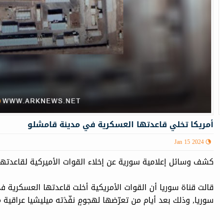
أمريكا تخلي قاعدتها العسكرية في مدينة قامشلو
Jan 15 2024
كشف وسائل إعلامية سورية عن إخلاء القوات الأميركية لقاعدته
قالت قناة سوريا أن القوات الأمريكية أخلت قاعدتها العسكرية 
سوريا, وذلك بعد أيام من تعرّضها لهجومٍ نفّذته ميليشيا عراقية م