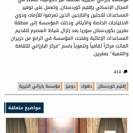
المجال الإنساني بإقليم كوردستان, وتعمل على توفير
المساعدات للاجئين والنازحين الذين تعرضوا للأزمات وذوي
الاحتياجات الخاصة والأيتام, ودخلت المؤسسة إلى منطقة
عفرين بكوردستان سوريا بعد زلزال شباط المنصرم لتقديم
المساعدات الإغاثية وفتحت المؤسسة في الرابع من حزيران
الفائت مركزاً ثقافياً وتنموياً باسم "مركز البارزاني للثقافة
والتنمية" بعفرين.
414
إقليم كوردستان
دهوك
دوميز
مؤسسة بارزاني الخيرية
مواضيع متعلقة