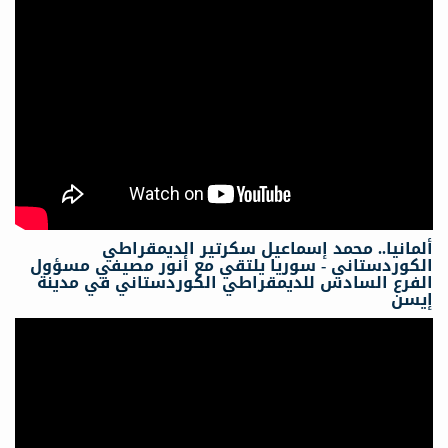
ألمانيا.. محمد إسماعيل سكرتیر الدیمقراطي
الكوردستاني - سوريا يلتقي مع أنور مصيفي مسؤول
الفرع السادس للديمقراطي الكوردستاني في مدينة
إيسن