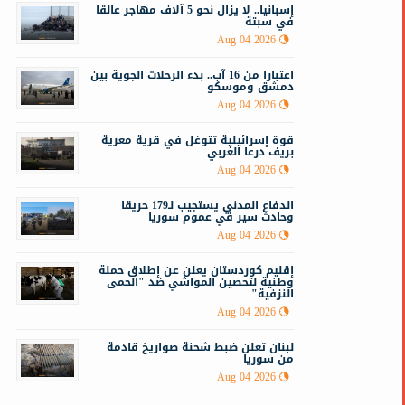
إسبانيا.. لا يزال نحو 5 آلاف مهاجر عالقا
في سبتة
Aug 04 2026
اعتبارا من 16 آب.. بدء الرحلات الجوية بين
دمشق وموسكو
Aug 04 2026
قوة إسرائيلية تتوغل في قرية معرية
بريف درعا الغربي
Aug 04 2026
الدفاع المدني يستجيب لـ179 حريقا
وحادث سير في عموم سوريا
Aug 04 2026
إقليم كوردستان يعلن عن إطلاق حملة
وطنية لتحصين المواشي ضد "الحمى
النزفية"
Aug 04 2026
لبنان تعلن ضبط شحنة صواريخ قادمة
من سوريا
Aug 04 2026