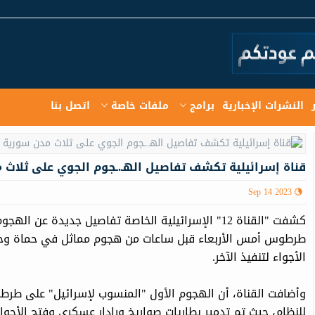
النشرات الإخبارية
برامج
ملفات خاصة
اتصل بنا
قناة إسرائيلية تكشف تفاصيل الهـ.ـجوم الجوي على ثلاث 
Sep 14 2023
كشفت "القناة 12" الإسرائيلية الخاصة تفاصيل جديدة ع
طرطوس أمس الأربعاء قبل ساعات من هجوم مماثل في حماة وحمص
الأجواء لتنفيذ الآخر.
وأضافت القناة، أن الهجوم الأول "المنسوب لإسرائيل" على طرطوس
للنظام، حيث تم تدمير بطاريات صواريخ ورادار عسكري وفتح الأج