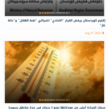
إقليم كوردستان يرفض القرار "الأحادي" لشركتي "نفط الهلال" و"دانة
غاز"
Aug 07 2026
درجات الحرارة أعلى من معدلاتها بنحو 3 درجات في عدة مناطق بسوريا