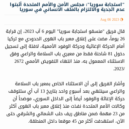
"استجابة سوريا": مجلس الأمن والأمم المتحدة أثبتوا
عدم الجدية والالتزام بالملف الانساني في سوريا
Aug 06 2023
قال فريق "منسقو استجابة سوريا" اليوم 6 آب 2023، إن قرابة
26 يوماً، مضت على إغلاق معبر باب الهوى الحدودي مع تركيا
أمام الحركة الإغاثية وحركة الوفود الأممية، لافتة إلى تسجيل
دخول 81 شاحنة فقط من معبري باب السلامة والراعي وفق
الاستثناء المعمول به، منذ انتهاء التفويض الأممي 2672
/2023.
وأشار الفريق إلى أن الاستثناء الخاص بمعبر باب السلامة
والراعي سينتهي بعد أسبوع واحد بتاريخ 13 آب أي ستتوقف
حركة الإغاثة والوفود أيضاً إلى الداخل السوري، موضحاً أن
وكالات الأمم المتحدة نفذت منذ إغلاق معبر باب الهوى أكثر
من 23 مهمة ضمن مناطق ريف حلب الشمالي والشرقي حتى
الآن، استهدفت أكثر من 45 موقعا داخل المنطقة.