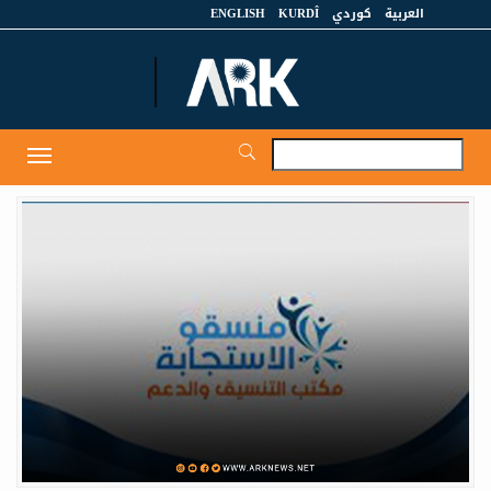
العربية
كوردي
KURDÎ
ENGLISH
et
Toggle
igation