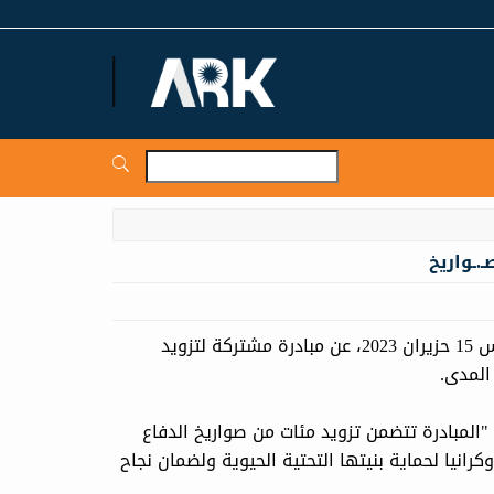
ARKNews.net
.ـواريخ
آرك نيوز.. أعلنت أمريكا والدنمارك وهولندا وبريطانيا، اليوم الخميس 15 حزيران 2023، عن مبادرة مشتركة لتزويد
المدى.
 "المبادرة تتضمن تزويد مئات من صواريخ الدفاع
انيا لحماية بنيتها التحتية الحيوية ولضمان نجاح