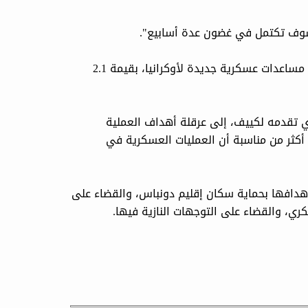
وسوف تكتمل في غضون عدة أسابيع".
وأعلنت وزارة الدفاع الأمريكية، الأسبوع الماضي، عن تقديم حزمة مساعدات عسكرية جديدة لأوكرانيا، بقيمة ‏‏2.1
 تقدمه لكييف، إلى عرقلة أهداف العملية
أكثر من مناسبة أن العمليات العسكرية في
 موسكو منذ إطلاق العملية، يوم 24 شباط / فبراير 2022، أهدافها بحماية سكان إقليم دونباس، والقضاء على
كري، والقضاء على التوجهات النازية فيها.