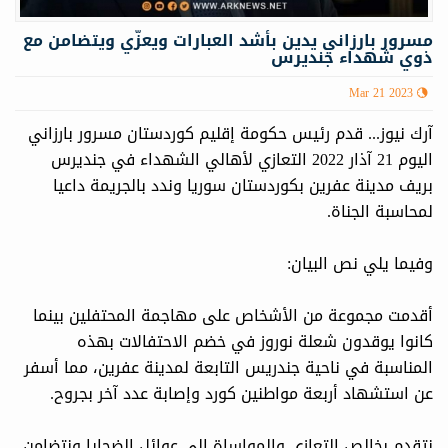
مسرور بارزاني يدين بأشد العبارات ويعزّي ويتضامن مع
ذوي شهداء جنديرس
Mar 21 2023
آرك نيوز... قدم رئيس حكومة إقليم كوردستان مسرور بارزاني
اليوم 21 آذار 2022 التعازي لأهالي الشهداء في جنديرس
بريف مدينة عفرين بكوردستان سوريا وندد بالجريمة داعيا
لمحاسبة الجناة.
وفيما يلي نص البيان:
أقدمت مجموعة من الأشخاص على مهاجمة المحتفلين بينما
كانوا يوقدون شعلة نوروز في خضم الاحتفالات بهذه
المناسبة في ناحية جندريس التابعة لمدينة عفرين، مما أسفر
عن استشهاد أربعة مواطنين كورد وإصابة عدد آخر بجروح.
نتقدم بخالص التعازي والمواساة إلى عوائل الضحايا ونتضامن