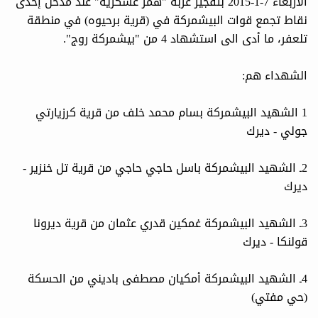
الأربعاء 7-1-2015 بتفجير عربة "همر عسكرية" عند مدخل إحدى
نقاط تجمع قوات البيشمركة في (قرية برحيوه) في منطقة
تلعفر، ما أدى الى استشهاد 4 من "بيشمركة روج".
الشهداء هم:
1 الشهيد البيشمركة بسام محمد خلف من قرية كرزيارتي
جولي - ديرك
2ـ الشهيد البيشمركة باسل حاجي حاجي من قرية تل خنزير -
ديرك
3ـ الشهيد البيشمركة غمكين قدري عثمان من قرية ديرونا
قولنكا - ديرك
4ـ الشهيد البيشمركة أمكيان مصطفى باديني من الحسكة
(حي مفتي)