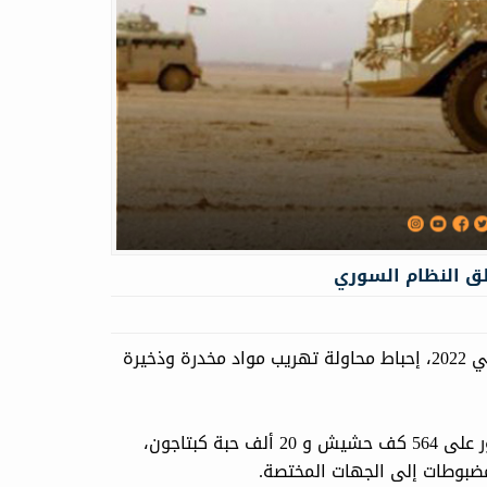
طق النظام السوري
آرك نيوز... أعلن الجيش الأردني فی بیان له السبت 26 تشرين الثاني 2022، إحباط محاولة تهريب مواد مخدرة وذخيرة
أوضح، أنه بعد تكثيف عمليات البحث والتفتيش للمنطقة تم العثور على 564 كف حشيش و 20 ألف حبة كبتاجون،
مضبوطات إلى الجهات المختصة.