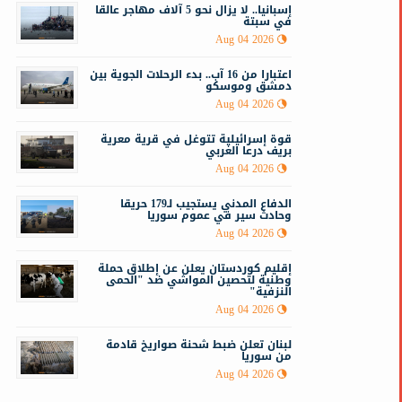
إسبانيا.. لا يزال نحو 5 آلاف مهاجر عالقا
في سبتة
Aug 04 2026
اعتبارا من 16 آب.. بدء الرحلات الجوية بين
دمشق وموسكو
Aug 04 2026
قوة إسرائيلية تتوغل في قرية معرية
بريف درعا الغربي
Aug 04 2026
الدفاع المدني يستجيب لـ179 حريقا
وحادث سير في عموم سوريا
Aug 04 2026
إقليم كوردستان يعلن عن إطلاق حملة
وطنية لتحصين المواشي ضد "الحمى
النزفية"
Aug 04 2026
لبنان تعلن ضبط شحنة صواريخ قادمة
من سوريا
Aug 04 2026