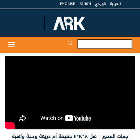
العربية
كوردي
KURDÎ
ENGLISH
et
Toggle
igation
جفات المحور " هل P*K*K حقيقة أم ذريعة وحجة واهية