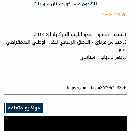
للهجوم على كوردستان سوريا "
Nov 24 2022
1ـ فيصل نعسو – عضو اللجنة المركزية لـPDK-S.
2ـ ميداس عزيزي - الناطق الرسمي للقاء الوطني الديمقراطي
سوريا.
3ـ بهزاد دياب – سياسي.
https://youtu.be/mSY7SoTPSeE
مواضيع متعلقة