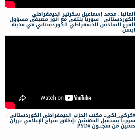
ألمانيا.. محمد إسماعيل سكرتیر الدیمقراطي
الكوردستاني - سوريا يلتقي مع أنور مصيفي مسؤول
الفرع السادس للديمقراطي الكوردستاني في مدينة
إيسن
#كركي_لكي.. مكتب الحزب الديمقراطي الكوردستاني -
سوريا يستقبل المهنئين بإطلاق سراح الإعلامي برزان
حسين من سجـ.ـون #PYD