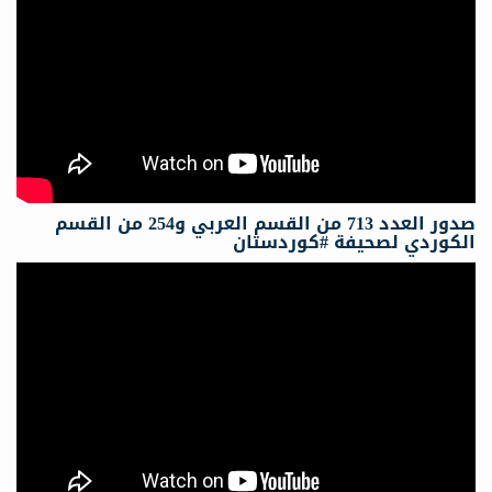
صدور العدد 713 من القسم العربي و254 من القسم
الكوردي لصحيفة #كوردستان