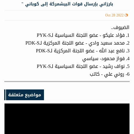
بارزاني بإرسال قوات البيشمركة إلى كوباني "
Oct 28 2022
الضيوف..
1ـ فؤاد عليكو - عضو اللجنة السياسية لـPYK-S
2ـ محمد سعيد وادي - عضو اللجنة المركزية لـPDK-S
3ـ نافع عبد الله - عضو اللجنة المركزية لـPDK-S
4ـ فواز محمود- سياسي
5ـ نواف رشيد - عضو اللجنة السياسية لـPYK-S
6- روني علي - كاتب
مواضيع متعلقة