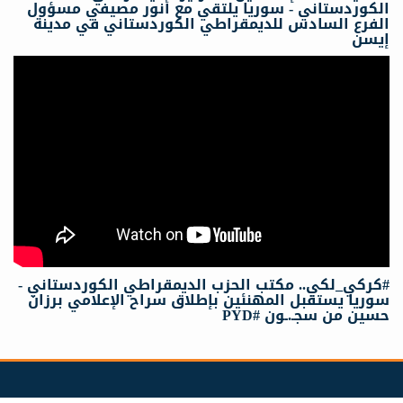
الكوردستاني - سوريا يلتقي مع أنور مصيفي مسؤول
الفرع السادس للديمقراطي الكوردستاني في مدينة
إيسن
#كركي_لكي.. مكتب الحزب الديمقراطي الكوردستاني -
سوريا يستقبل المهنئين بإطلاق سراح الإعلامي برزان
حسين من سجـ.ـون #PYD