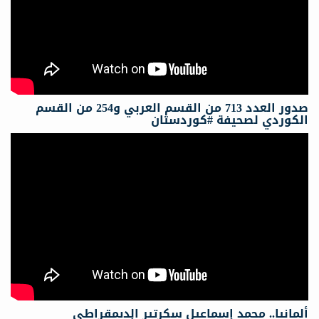
صدور العدد 713 من القسم العربي و254 من القسم
الكوردي لصحيفة #كوردستان
ألمانيا.. محمد إسماعيل سكرتیر الدیمقراطي