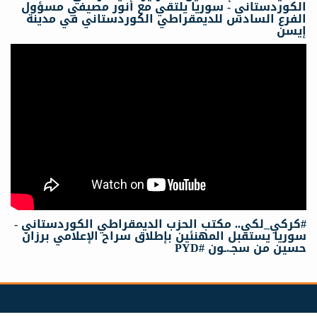
الكوردستاني - سوريا يلتقي مع أنور مصيفي مسؤول
الفرع السادس للديمقراطي الكوردستاني في مدينة
إيسن
#كركي_لكي.. مكتب الحزب الديمقراطي الكوردستاني -
سوريا يستقبل المهنئين بإطلاق سراح الإعلامي برزان
حسين من سجـ.ـون #PYD