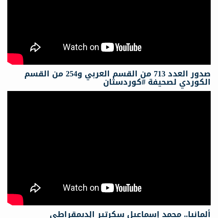
صدور العدد 713 من القسم العربي و254 من القسم
الكوردي لصحيفة #كوردستان
ألمانيا.. محمد إسماعيل سكرتیر الدیمقراطي