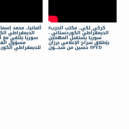
#كركي_لكي.. مكتب الحزب
ألمانيا.. محمد إسم
الديمقراطي الكوردستاني -
الدیمقراطي ا -
سوريا يستقبل المهنئين
سوريا يلتقي مع 
بإطلاق سراح الإعلامي برزان
مسؤول الفر
حسين من سجـ.ـون #PYD
للديمقراطي الكور
م