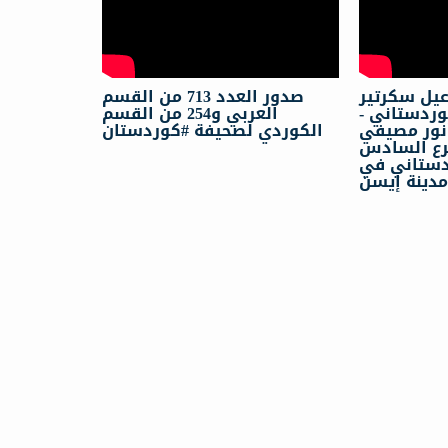
اعيل سكرتیر
صدور العدد 713 من القسم
لكوردستاني
العربي و254 من القسم
أنور مصيفي
الكوردي لصحيفة #كوردستان
ع السادس
دستاني في
دينة إيسن