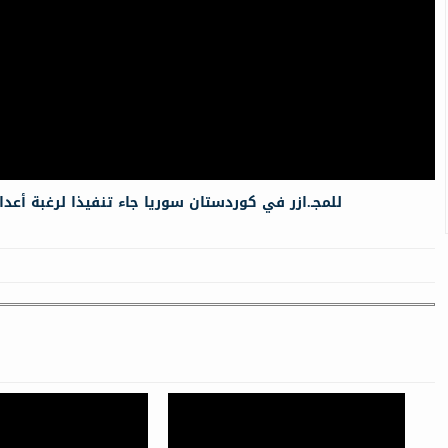
مصطفى-جم PYD للمجـ.ازر في كوردستان سوريا جاء تنفيذا لرغبة أعداء الكورد