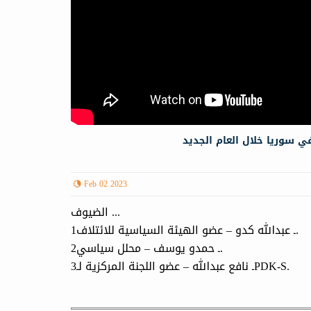
Feb 02 2023
الضيوف ...
1ـ عبدالله كدو – عضو الهيئة السياسية للائتلاف.
2ـ حمدو يوسف – محلل سياسي.
3ـ نافع عبدالله – عضو اللجنة المركزية لـPDK-S.