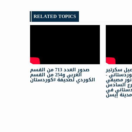
RELATED TOPICS
اعيل سكرتیر
صدور العدد 713 من القسم
لكوردستاني
العربي و254 من القسم
أنور مصيفي
الكوردي لصحيفة #كوردستان
ع السادس
دستاني في
دينة إيسن