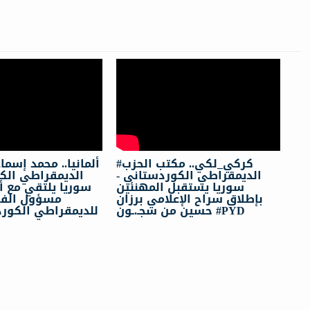
#كركي_لكي.. مكتب الحزب
ألمانيا.. محمد إسم
الديمقراطي الكوردستاني -
الدیمقراطي ا -
سوريا يستقبل المهنئين
سوريا يلتقي مع 
بإطلاق سراح الإعلامي برزان
مسؤول الفر
حسين من سجـ.ـون #PYD
للديمقراطي الكور
م