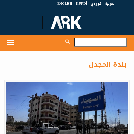
العربية
كوردي
KURDÎ
ENGLISH
et
Toggle
igation
بلدة المجدل