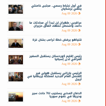
في أول نشاط رسمي.. مجتبى خامنئي
ا
يتلقي بزشكيان
ل
Aug 09 2026
عراقجي: طهران لن تبدأ أي محادثات ما
دامت واشنطن تنتهك اتفاق حزيران
Aug 09 2026
نتنياهو يرفض خطة ترامب بشان غزة
Aug 09 2026
رئيس إقليم كوردستان يستقبل السفير
العراقي لدى إسبانيا
Aug 09 2026
الرئيس بارزاني يستقبل هولي فير
القنصل العام الجديد لمملكة بريطانيا في
أربيل
Aug 09 2026
الدفاع المدني يستجيب لـ70 حادث سير
وحريقا في عموم سوريا
أ
Aug 09 2026