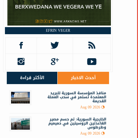
ا
EFRIN VEGER
أحدث الاخبار
الأكثر قراءة
منافذ المؤسسة السورية للبريد
المعتمدة تستمر في سحب العملة
القديمة
Aug 09 2026
الخارجية السورية: تم حسم مصير
القاعدتين الروسيتين في حميميم
وطرطوس
Aug 09 2026