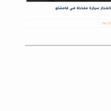
انفـجار سيارة مفخخة في قامشلو
Oct 23