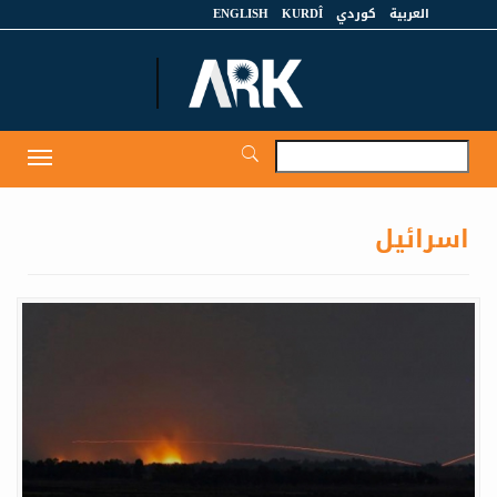
العربية
كوردي
KURDÎ
ENGLISH
et
Toggle
igation
اسرائيل