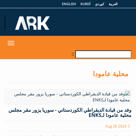
العربية
كوردي
KURDÎ
ENGLISH
et
Toggle
gation
محلية عامودا
وفد من قيادة الديقراطي الكوردستاني - سوريا يزور مقر مجلس
محلية عامودا لـENKS
Aug 26 2023