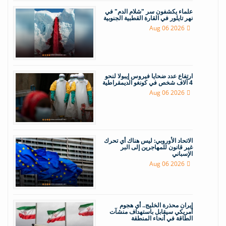
علماء يكشفون سر "شلام الدم" في
نهر تايلور في القارة القطبية الجنوبية
Aug 06 2026
ارتفاع عدد ضحايا فيروس إيبولا لنحو
4 آلاف شخص في كونغو الديمقراطية
Aug 06 2026
الاتحاد الأوروبي: ليس هناك أي تحرك
غير قانون للمهاجرين إلى البر
الإسباني
Aug 06 2026
إيران محذرة الخليج.. أي هجوم
أمريكي سيقابل باستهداف منشآت
الطاقة في أنحاء المنطقة