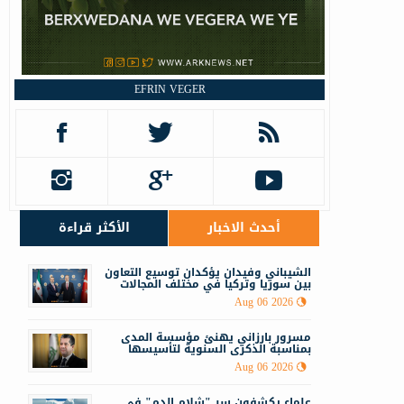
م
EFRIN VEGER
ح
أحدث الاخبار
الأكثر قراءة
الشيباني وفيدان يؤكدان توسيع التعاون
بين سوريا وتركيا في مختلف المجالات
Aug 06 2026
مسرور بارزاني يهنئ مؤسسة المدى
بمناسبة الذكرى السنوية لتأسيسها
Aug 06 2026
علماء يكشفون سر "شلام الدم" في