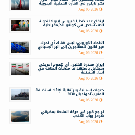
نهر تايلور في القارة القطبية الجنوبية
م
Aug 06 2026
ا
ارتفاع عدد ضحايا فيروس إيبولا لنحو 4
آلاف شخص في كونغو الديمقراطية
Aug 06 2026
الاتحاد الأوروبي: ليس هناك أي تحرك
غير قانون للمهاجرين إلى البر الإسباني
Aug 06 2026
إيران محذرة الخليج.. أي هجوم أمريكي
سيقابل باستهداف منشآت الطاقة في
أنحاء المنطقة
Aug 06 2026
دعوات إسبانية وبرتغالية لإلغاء استضافة
المغرب لمونديال 2030
Aug 06 2026
تراجع كبير في حركة الملاحة بمضيقي
هرمز وباب المندب
Aug 06 2026
م
و