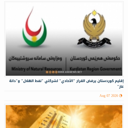
إقليم كوردستان يرفض القرار "الأحادي" لشركتي "نفط الهلال" و"دانة
غاز"
Aug 07 2026