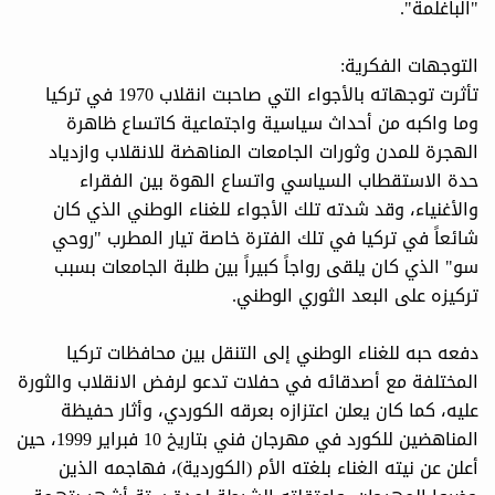
"الباغلمة".
التوجهات الفكرية:
تأثرت توجهاته بالأجواء التي صاحبت انقلاب 1970 في تركيا
وما واكبه من أحداث سياسية واجتماعية كاتساع ظاهرة
الهجرة للمدن وثورات الجامعات المناهضة للانقلاب وازدياد
حدة الاستقطاب السياسي واتساع الهوة بين الفقراء
والأغنياء، وقد شدته تلك الأجواء للغناء الوطني الذي كان
شائعاً في تركيا في تلك الفترة خاصة تيار المطرب "روحي
سو" الذي كان يلقى رواجاً كبيراً بين طلبة الجامعات بسبب
تركيزه على البعد الثوري الوطني.
دفعه حبه للغناء الوطني إلى التنقل بين محافظات تركيا
المختلفة مع أصدقائه في حفلات تدعو لرفض الانقلاب والثورة
عليه، كما كان يعلن اعتزازه بعرقه الكوردي، وأثار حفيظة
المناهضين للكورد في مهرجان فني بتاريخ 10 فبراير 1999، حين
أعلن عن نيته الغناء بلغته الأم (الكوردية)، فهاجمه الذين