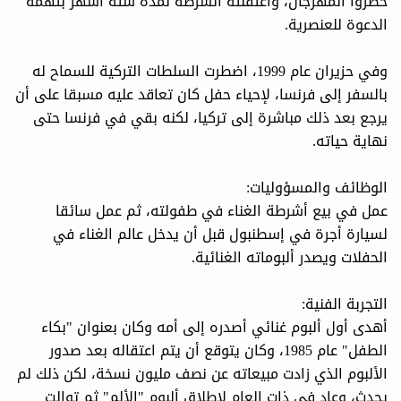
حضروا المهرجان، واعتقلته الشرطة لمدة ستة أشهر بتهمة
الدعوة للعنصرية.
وفي حزيران عام 1999، اضطرت السلطات التركية للسماح له
بالسفر إلى فرنسا، لإحياء حفل كان تعاقد عليه مسبقا على أن
يرجع بعد ذلك مباشرة إلى تركيا، لكنه بقي في فرنسا حتى
نهاية حياته.
الوظائف والمسؤوليات:
عمل في بيع أشرطة الغناء في طفولته، ثم عمل سائقا
لسيارة أجرة في إسطنبول قبل أن يدخل عالم الغناء في
الحفلات ويصدر ألبوماته الغنائية.
التجربة الفنية:
أهدى أول ألبوم غنائي أصدره إلى أمه وكان بعنوان "بكاء
الطفل" عام 1985، وكان يتوقع أن يتم اعتقاله بعد صدور
الألبوم الذي زادت مبيعاته عن نصف مليون نسخة، لكن ذلك لم
يحدث، وعاد في ذات العام لإطلاق ألبوم "الألم" ثم توالت