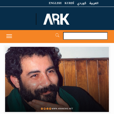
العربية
كوردي
KURDÎ
ENGLISH
et
Toggle
igation