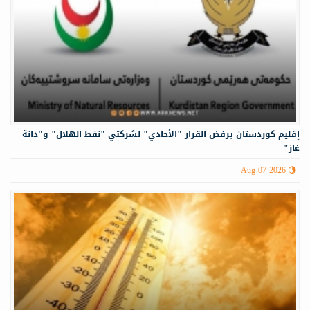
إقليم كوردستان يرفض القرار "الأحادي" لشركتي "نفط الهلال" و"دانة
غاز"
Aug 07 2026