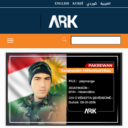
العربية
كوردي
KURDÎ
ENGLISH
et
Toggle
igation