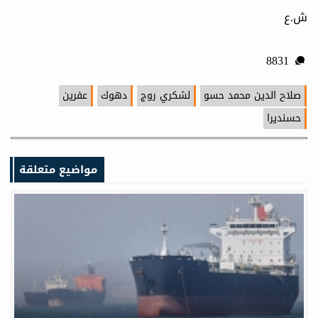
ش.ع
8831
صلاح الدين محمد حسو
لشكري روج
دهوك
عفرين
حسنديرا
مواضيع متعلقة