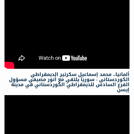
ألمانيا.. محمد إسماعيل سكرتیر الدیمقراطي
الكوردستاني - سوريا يلتقي مع أنور مصيفي مسؤول
الفرع السادس للديمقراطي الكوردستاني في مدينة
إيسن