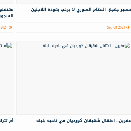
مير جعجع: النظام السوري لا يرغب بعودة اللاجئين
معتقلو 
السجون 
 2024
Sep 08 2024
فرين.. اعتقال شقيقان كورديان في ناحية بلبلة
أم تترك