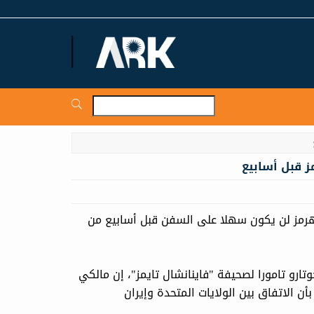
ARKNews.net
ز قبل أسابيع
ق هرمز لن يكون سهلا على السفن قبل أسابيع من
تارو تامورا لصحيفة "فاينانشال تايمز"، ⁠إن مالكي
ن الاتفاق بين الولايات المتحدة وإيران