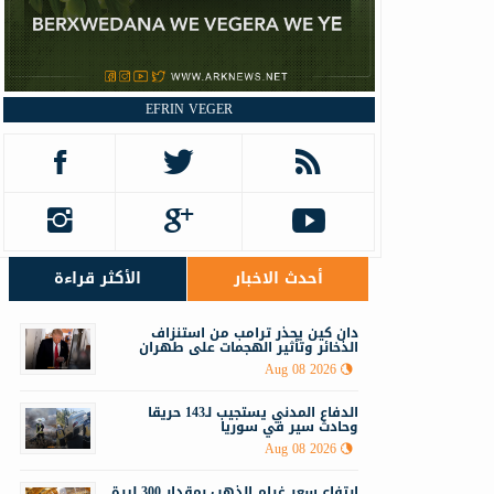
EFRIN VEGER
أحدث الاخبار
الأكثر قراءة
دان كين يحذر ترامب من استنزاف
الذخائر وتأثير الهجمات على طهران
Aug 08 2026
الدفاع المدني يستجيب لـ143 حريقا
وحادث سير في سوريا
Aug 08 2026
ارتفاع سعر غرام الذهب بمقدار 300 ليرة