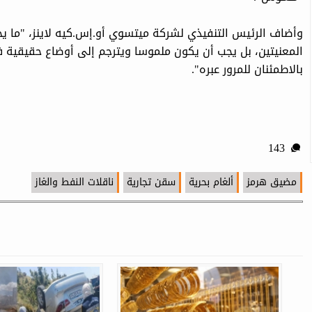
وأضاف الرئيس التنفيذي لشركة ‌ميتسوي أو.إس.كيه لاينز، "ما ‌ي
المعنيتين، ⁠بل يجب أن يكون ملموسا ويترجم إلى أوضاع ⁠حقيقي
بالاطمئنان للمرور عبره".
143
مضيق هرمز
ألغام بحرية
سقن تجارية
ناقلات النفط والغاز