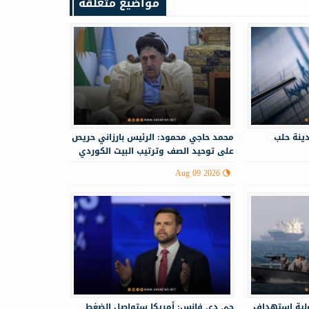
مواضيع متعلقة
ينة حلب
محمد حاجي محمود: الرئيس بارزاني حريص
على توحيد الصف وترتيب البيت الكوردي
Aug 09 2026
ولية استهداف
جي دي فانس: أمريكا ستواصل الضغط