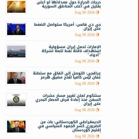
درجات الحرارة حول معدلاتها أو أعلى
بقليل في أغلب المناطق السورية
Aug 09 2026
جي دي فانس: أمريكا ستواصل الضغط
على إيران
Aug 08 2026
الإمارات تحمل إيران مسؤولية
استهداف ناقلة نفط تابعة لشركة
"أدوك"
Aug 08 2026
عراقجي: التوصل إلى اتفاق مع سلطنة
عُمان ليس كافيا لفتح مضيق هرمز
Aug 08 2026
سنتكوم تعلن تغيير مسار عشرات
السفن منذ إعادة فرض الحصار البحري
على إيران
Aug 08 2026
الديمقراطي الكوردستاني: بات من
الضروري كسر الجمود السياسي في
إقليم كوردستان
Aug 08 2026