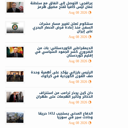
عراقجي: التوصل إلى اتفاق مع سلطنة
عُمان ليس كافيا لفتح مضيق هرمز
Aug 08 2026
سنتكوم تعلن تغيير مسار عشرات
السفن منذ إعادة فرض الحصار البحري
على إيران
Aug 08 2026
الديمقراطي الكوردستاني: بات من
الضروري كسر الجمود السياسي في
إقليم كوردستان
Aug 08 2026
الرئيس بارزاني يؤكد على أهمية وحدة
صف القوى الكوردية في كركوك
Aug 08 2026
دان كين يحذر ترامب من استنزاف
الذخائر وتأثير الهجمات على طهران
Aug 08 2026
الدفاع المدني يستجيب لـ143 حريقا
وحادث سير في سوريا
Aug 08 2026