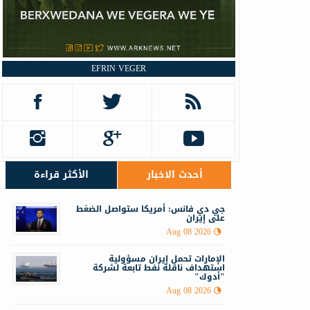
EFRIN VEGER
أحدث الاخبار
الأكثر قراءة
جي دي فانس: أمريكا ستواصل الضغط
على إيران
Aug 08 2026
الإمارات تحمل إيران مسؤولية
استهداف ناقلة نفط تابعة لشركة
"أدوك"
Aug 08 2026