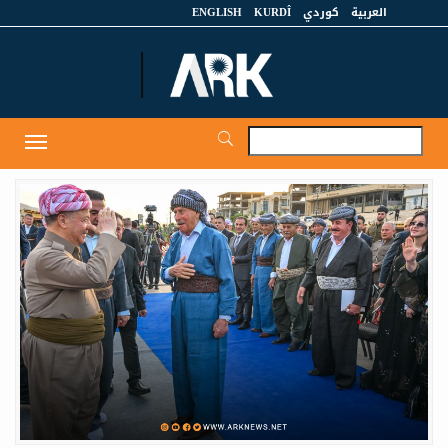
العربية
كوردي
KURDÎ
ENGLISH
et
Toggle
igation