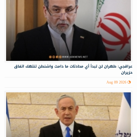
عراقجي: طهران لن تبدأ أي محادثات ما دامت واشنطن تنتهك اتفاق
حزيران
Aug 09 2026