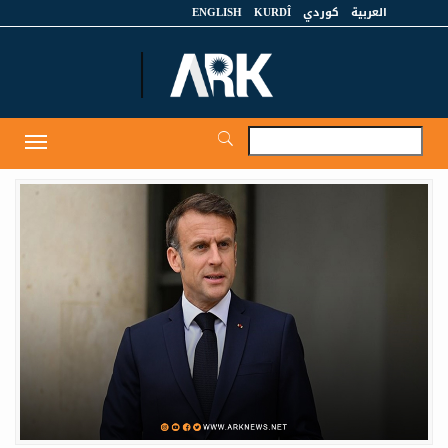
العربية
كوردي
KURDÎ
ENGLISH
et
Toggle
igation