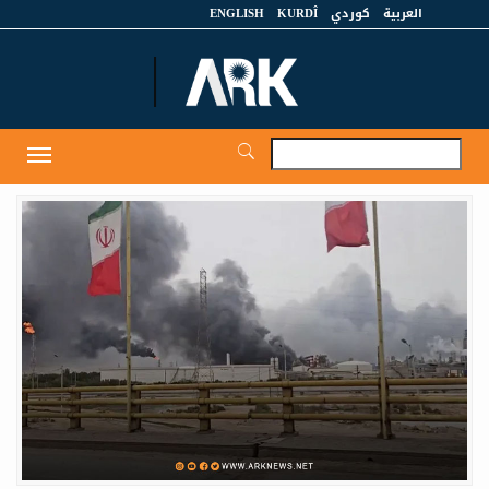
العربية
كوردي
KURDÎ
ENGLISH
et
Toggle
igation