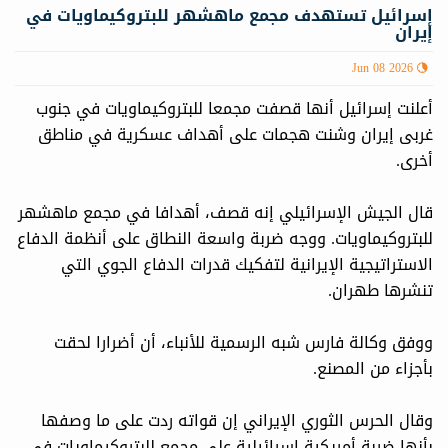
إسرائيل تستهدف مجمع ماهشهر للبتروكيماويات في
إيران
Jun 08 2026
أعلنت إسرائیل أنها قصفت مجمعا للبتروكيماويات في جنوب
غربی إيران وشنت هجمات على أهداف عسكرية في مناطق
أخرى.
قال الجیش الإسرائیلي إنه قصف، ‌أهدافا في مجمع ماهشهر
للبتروكيماويات. ووجه ضربة واسعة النطاق على أنظمة الدفاع
الاستراتيجية الإيرانية لتفكيك قدرات الدفاع الجوي التي
تنشرها طهران.
ووفق وكالة فارس شبه الرسمية للأنباء، أن أضرارا لحقت
بأجزاء من المصنع.
وقال الحرس الثوري الإيراني إن قواته ردت على ما وصفها
بأنها ضربة أمريكية إسرائيلية على مجمع للبتروكيماويات في