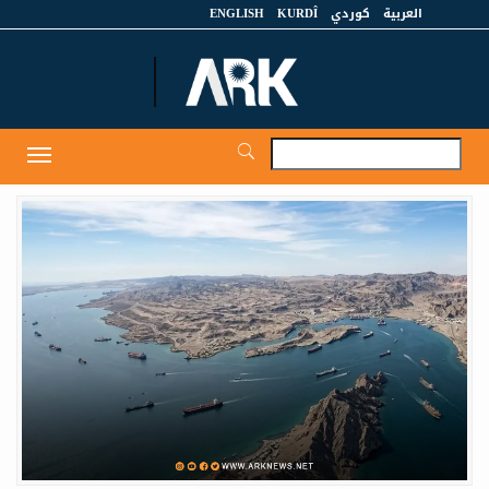
العربية
كوردي
KURDÎ
ENGLISH
et
Toggle
igation