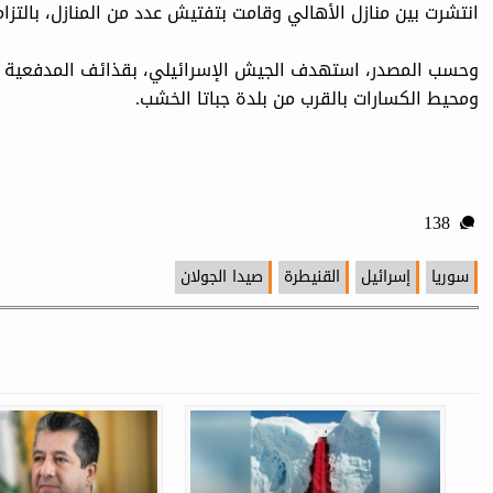
انتشرت بين منازل الأهالي وقامت بتفتيش عدد من المنازل، بالتزام
وحسب المصدر، استهدف الجيش الإسرائيلي، بقذائف ‏المدفعية ال
ومحيط الكسارات بالقرب من بلدة ‏جباتا الخشب.‏
138
سوريا
إسرائيل
القنيطرة
صيدا الجولان