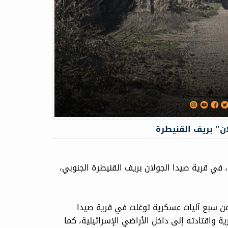
ان" بريف القنيطرة
في قرية صيدا الجولان بريف القنيطرة ‏الجنوبي،
من سبع آليات عسكرية توغلت في ‏قرية صيدا
 شاباً من أهالي القرية واقتادته إلى داخل الأراضي الإسرائيلية، ‏كما