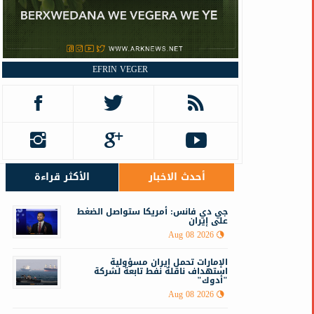
EFRIN VEGER
أحدث الاخبار
الأكثر قراءة
جي دي فانس: أمريكا ستواصل الضغط
على إيران
Aug 08 2026
الإمارات تحمل إيران مسؤولية
استهداف ناقلة نفط تابعة لشركة
"أدوك"
Aug 08 2026