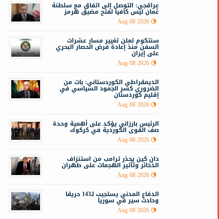
عراقجي: التوصل إلى اتفاق مع سلطنة
عُمان ليس كافيا لفتح مضيق هرمز
Aug 08 2026
سنتكوم تعلن تغيير مسار عشرات
السفن منذ إعادة فرض الحصار البحري
على إيران
Aug 08 2026
الديمقراطي الكوردستاني: بات من
الضروري كسر الجمود السياسي في
إقليم كوردستان
Aug 08 2026
الرئيس بارزاني يؤكد على أهمية وحدة
صف القوى الكوردية في كركوك
Aug 08 2026
دان كين يحذر ترامب من استنزاف
الذخائر وتأثير الهجمات على طهران
Aug 08 2026
الدفاع المدني يستجيب لـ143 حريقا
وحادث سير في سوريا
Aug 08 2026