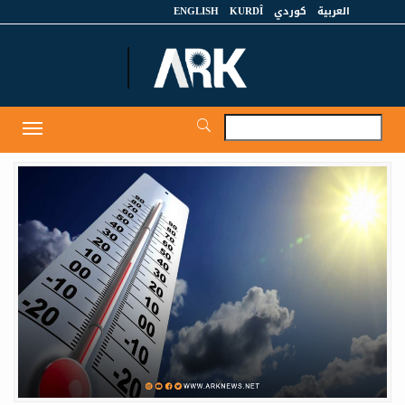
العربية
كوردي
KURDÎ
ENGLISH
et
Toggle
igation