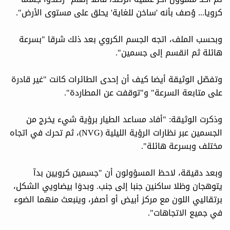
كرويا... وُصف بأنه 'ساخن للغاية' يحلق على مستوى الأرض".
وبحسب الملف، اتجه الجسم الكروي بعد ذلك شرقا "بسرعة
هائلة ثم انقسم إلى جسمين".
وتفصّل الوثيقة أيضا كيف أن إحدى الطائرات كانت "غير قادرة
على متابعة السرعة" و"توقفت عن المطاردة".
وذكرت الوثيقة: "أفاد مساعد الطيار برؤية شيء يخرج من
الجسمين عبر نظارات الرؤية الليلية (NVG)، ثم تحرك في اتجاه
مختلف وبسرعة هائلة".
وبعد دقيقة، لاحظ المسؤولون أن "جسمين كرويين بدآ
يتوهجان وظلا ساكنين جنبا إلى جنب. وبدوَا بيضاويي الشكل،
برتقاليي اللون مع مركز أبيض أو أصفر، وينبعث منهما الضوء
في جميع الاتجاهات".