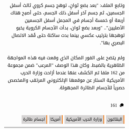
وتابع الملف: "بعد بضع ثوانٍ، توهج جسم كروي ثالث أسفل
الجسمين، ثم جسم آخر أسفل ذلك الجسم، حتى أصبح هناك
أربعة أو خمسة أجسام في المجمل أسفل الجسمين
الأصليين".. "وبعد بضع ثوان، بدأت الأجسام الكروية يخبو
توهجها بترتيب عكسي بينما بدت ساكنة حتى فُقد الاتصال
البصري بها".
ولم يتضح على الفور المكان الذي وقعت فيه هذه المواجهة
الظاهرية بالضبط. وكان هذا الوصف "المرعب" ضمن مجموعة
من 162 ملفا تم الكشف عنها عندما أزاحت وزارة الحرب
الأمريكية الستار عن موقعها الإلكتروني المرتقب والمخصص
حصرياً للأجسام الطائرة المجهولة.
161
البنتاغون
وزارة الحرب الأمريكية
أمريكا
اجسام طائرة