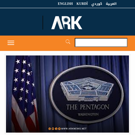
العربية
كوردي
KURDÎ
ENGLISH
et
Toggle
igation