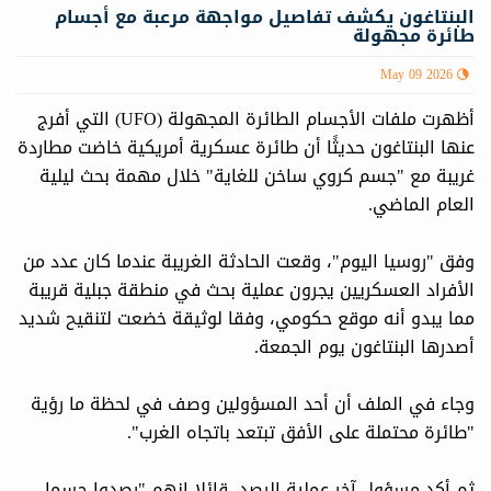
البنتاغون يكشف تفاصيل مواجهة مرعبة مع أجسام
طائرة مجهولة
May 09 2026
أظهرت ملفات الأجسام الطائرة المجهولة (UFO) التي أفرج
عنها البنتاغون حديثًا أن طائرة عسكرية أمريكية خاضت مطاردة
غريبة مع "جسم كروي ساخن للغاية" خلال مهمة بحث ليلية
العام الماضي.
وفق "روسيا اليوم"، وقعت الحادثة الغريبة عندما كان عدد من
الأفراد العسكريين يجرون عملية بحث في منطقة جبلية قريبة
مما يبدو أنه موقع حكومي، وفقا لوثيقة خضعت لتنقيح شديد
أصدرها البنتاغون يوم الجمعة.
وجاء في الملف أن أحد المسؤولين وصف في لحظة ما رؤية
"طائرة محتملة على الأفق تبتعد باتجاه الغرب".
ثم أكد مسؤول آخر عملية الرصد، قائلا إنهم "رصدوا جسما