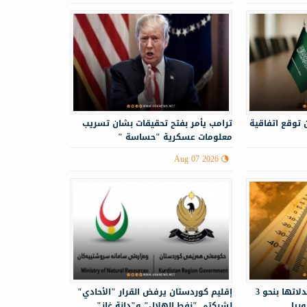
 توقع اتفاقية
ترامب يأمر بفتح تحقيقات بشان تسريب
معلومات عسكرية "حساسة "
Aug 07 2026
درجات الحرارة أعلى من معدلاتها بنحو 3
إقليم كوردستان يرفض القرار "الأحادي"
ريا
لشركتي "نفط الهلال" و"دانة غاز"