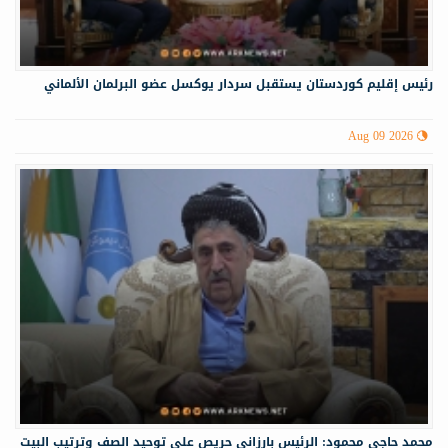
رئيس إقليم كوردستان يستقبل سردار يوكسل عضو البرلمان الألماني
Aug 09 2026
محمد حاجي محمود: الرئيس بارزاني حريص على توحيد الصف وترتيب البيت