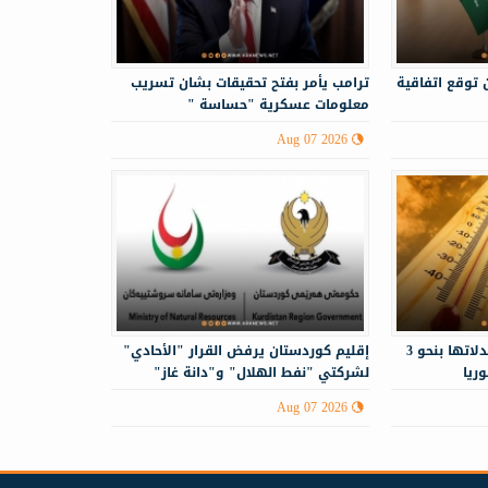
 توقع اتفاقية
ترامب يأمر بفتح تحقيقات بشان تسريب
معلومات عسكرية "حساسة "
Aug 07 2026
درجات الحرارة أعلى من معدلاتها بنحو 3
إقليم كوردستان يرفض القرار "الأحادي"
ريا
لشركتي "نفط الهلال" و"دانة غاز"
Aug 07 2026