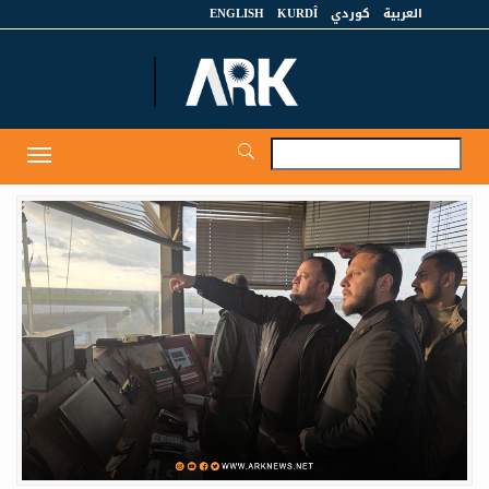
العربية
كوردي
KURDÎ
ENGLISH
et
Toggle
igation