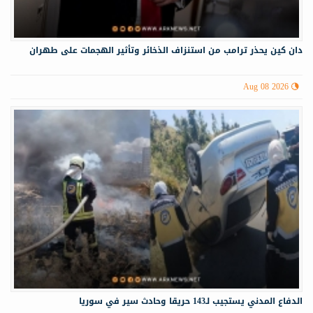
دان كين يحذر ترامب من استنزاف الذخائر وتأثير الهجمات على طهران
Aug 08 2026
الدفاع المدني يستجيب لـ143 حريقا وحادث سير في سوريا