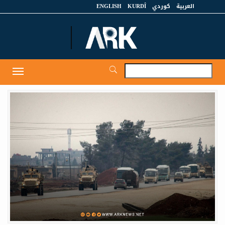
العربية
كوردي
KURDÎ
ENGLISH
et
Toggle
igation