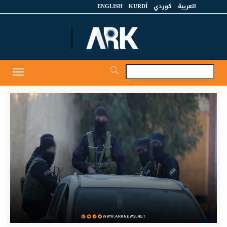
العربية
كوردي
KURDÎ
ENGLISH
et
Toggle
igation