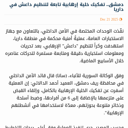
دمشق.. تفكيك خلية إرهابية تابعة لتنظيم داعش في
داريا
Dec 21 2025
نفّذت الوحدات المختصة في الأمن الداخلي، بالتعاون مع جهاز
الاستخبارات العامة، عمليةً أمنية محكمة في منطقة داريا،
استهدفت وكراً لتنظيم "داعش" الإرهابي، بعد تحريات
ومعلومات استخبارية دقيقة ومتابعة مستمرة لتحركات عناصره
خلال الأسابيع الماضية.
وفق الوكالة السورية للأنباء، (سانا) قال قائد الأمن الداخلي
في محافظة ريف دمشق، العميد أحمد الدالاتي: إن العملية
أسفرت عن تفكيك الخلية الإرهابية بالكامل، وإلقاء القبض
على متزعمها بالإضافة إلى 6 من أفرادها، وضبط أسلحة
وذخائر متنوعة بحوزتهم، معدّة لاستخدامها في أنشطتهم
الإرهابية".
وحسب المصدر، جرى تنفيذ العملية وفق أعلى درجات التخطيط