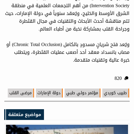
Intervention Society) من أهم التجمعات العلمية في منطقة
الشرق الأوسط والخليج، ويُعقد سنوياً في دولة الإمارات، حيث
تتم مناقشة أحدث الأبحاث والتقنيات في مجال القثطرة
وجراحة القلب بمشاركة نخبة من أطباء العالم.
ويُعد فتح شريانٍ مسدودٍ بالكامل (Chronic Total Occlusion) أو
مصاب بانسداد معقد أحد أصعب عمليات القثطرة، ويتطلب
خبرة عالية وتقنيات متقدمة.
820
طبيب كوردي
مؤتمر دولي طبي
دولة الإمارات
مرضى القلب
مواضيع متعلقة