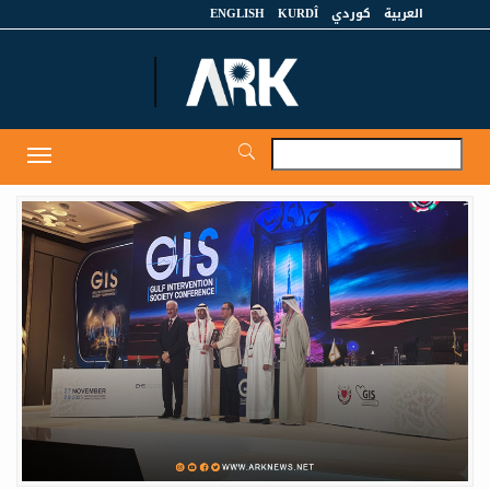
العربية
كوردي
KURDÎ
ENGLISH
et
Toggle
igation