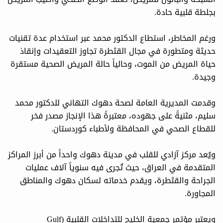
بجلطة قلبية حادة.
ورغم المخاطر، استطاع الدكتور محمد عبر استخدام عدة تقنيات
حديثة ومتطورة في مجال القثطرة تجاوز التعقيدات وإنقاذ
حياة المريض من الموت، وحالياً حالة المريض الصحية مستقرة
وجيدة.
وقدمت المديرية العامة لصحة دهوك التهاني للدكتور محمد
سليم، مثنيةً على جهوده، معتبرةً هذا الإنجاز مصدر فخر
للقطاع الصحي في المحافظة ولأطباء كوردستان.
ويُعد مركز آزادي للقلب في مدينة دهوك واحداً من أبرز المراكز
المتقدمة في العراق، حيث تُجرى فيه سنوياً آلاف عمليات
الجراحة والقثطرة، ويقدم خدماته لسكان دهوك والمناطق
المجاورة.
ويعتبر مؤتمر جمعية الخليج للتداخلات القلبية (Gulf