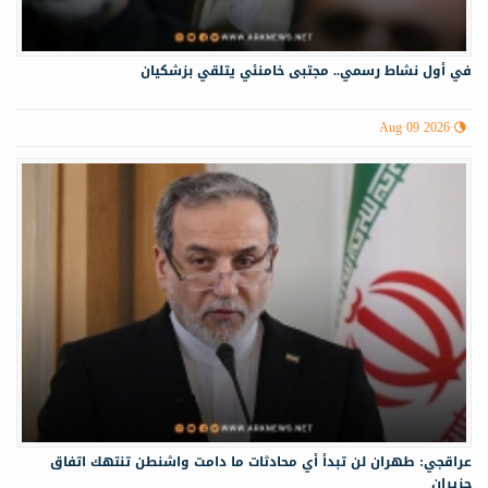
في أول نشاط رسمي.. مجتبى خامنئي يتلقي بزشكيان
Aug 09 2026
عراقجي: طهران لن تبدأ أي محادثات ما دامت واشنطن تنتهك اتفاق
حزيران